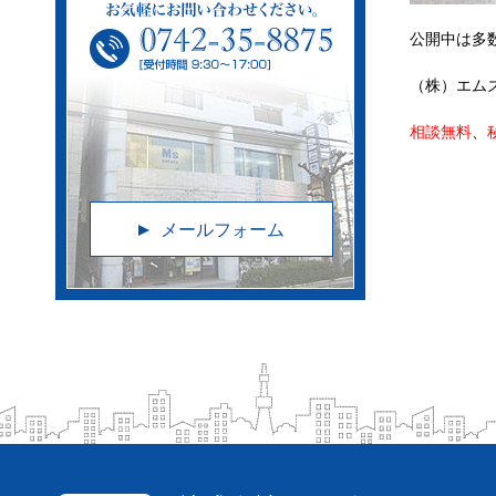
公開中は多
（株）エム
相談無料
、
メールフォーム